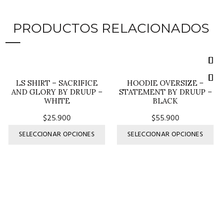
PRODUCTOS RELACIONADOS
LS SHIRT – SACRIFICE
HOODIE OVERSIZE –
AND GLORY BY DRUUP –
STATEMENT BY DRUUP –
WHITE
BLACK
$
25.900
$
55.900
Este
Es
SELECCIONAR OPCIONES
SELECCIONAR OPCIONES
producto
pr
tiene
ti
múltiples
múl
variantes.
var
Las
Las
opciones
op
se
se
pueden
pu