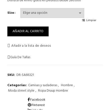
Disfruta de envío gratis en pedidos desde $80.000
Size
Limpiar
AÑADIR AL CARRITO
Añadir a la lista de deseos
Guía De Tallas
SKU:
DR-SA66321
Categorías:
Camisas y sudaderas
,
Hombre
,
Moda street style
,
Ropa Druup Hombre
Facebook
Pinterest