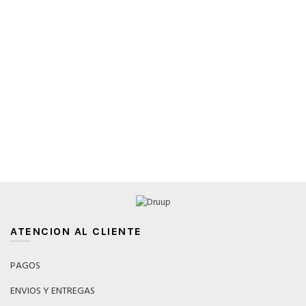
elegir
ele
en
en
la
la
página
pá
de
de
producto
pr
ATENCION AL CLIENTE
PAGOS
ENVIOS Y ENTREGAS