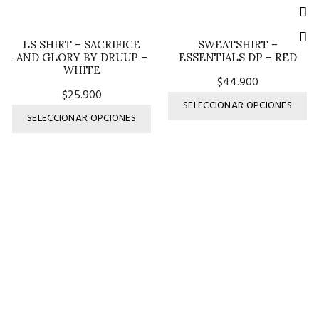
LS SHIRT – SACRIFICE
SWEATSHIRT –
AND GLORY BY DRUUP –
ESSENTIALS DP – RED
WHITE
$
44.900
$
25.900
Es
SELECCIONAR OPCIONES
Este
pr
SELECCIONAR OPCIONES
producto
ti
tiene
múl
múltiples
var
variantes.
Las
Las
op
opciones
se
se
pu
pueden
ele
elegir
en
en
la
la
pá
página
de
de
pr