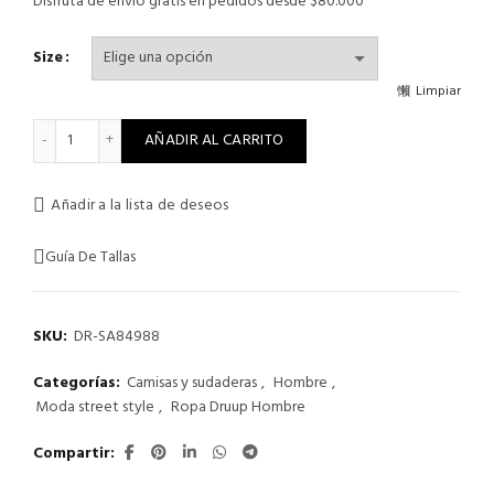
Disfruta de envío gratis en pedidos desde $80.000
Size
Limpiar
T-SHIRT – INSIGNIA SACRIFICE AND GLORY BY DRUUP – WHITE 
AÑADIR AL CARRITO
Añadir a la lista de deseos
Guía De Tallas
SKU:
DR-SA84988
Categorías:
Camisas y sudaderas
,
Hombre
,
Moda street style
,
Ropa Druup Hombre
Compartir