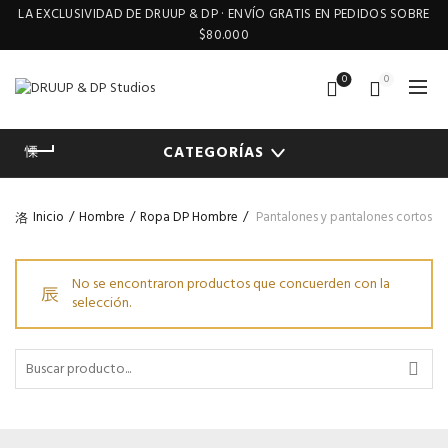
LA EXCLUSIVIDAD DE DRUUP & DP · ENVÍO GRATIS EN PEDIDOS SOBRE
$80.000
0
0
CATEGORÍAS
Inicio
Hombre
Ropa DP Hombre
Pantalones y pantalones cortos
No se encontraron productos que concuerden con la
selección.
Buscar
por: