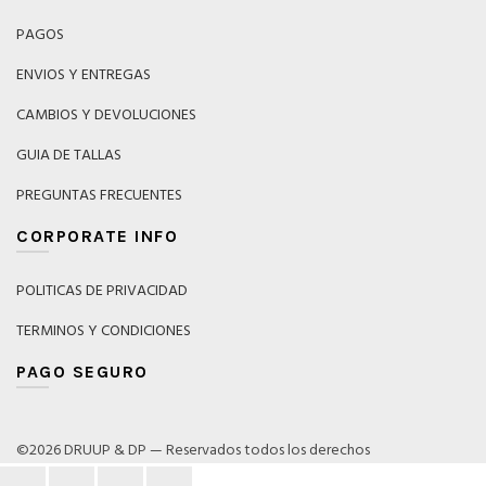
la
elegir
página
PAGOS
en
de
la
produ
ENVIOS Y ENTREGAS
página
CAMBIOS Y DEVOLUCIONES
de
producto
GUIA DE TALLAS
PREGUNTAS FRECUENTES
CORPORATE INFO
POLITICAS DE PRIVACIDAD
TERMINOS Y CONDICIONES
PAGO SEGURO
©2026 DRUUP & DP — Reservados todos los derechos