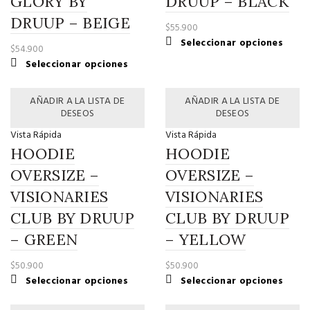
GLORY BY
DRUUP – BLACK
la
la
DRUUP – BEIGE
$
55.900
página
página
Este
Seleccionar opciones
de
de
$
54.900
produ
producto
produ
Este
Seleccionar opciones
tiene
producto
múltip
tiene
AÑADIR A LA LISTA DE
AÑADIR A LA LISTA DE
variant
múltiples
DESEOS
DESEOS
Las
variantes.
opcio
Vista Rápida
Vista Rápida
Las
se
HOODIE
HOODIE
opciones
puede
se
OVERSIZE –
OVERSIZE –
elegir
pueden
VISIONARIES
VISIONARIES
en
elegir
la
CLUB BY DRUUP
en
CLUB BY DRUUP
página
la
– GREEN
– YELLOW
de
página
produ
de
$
50.900
$
50.900
producto
Este
Este
Seleccionar opciones
Seleccionar opciones
producto
produ