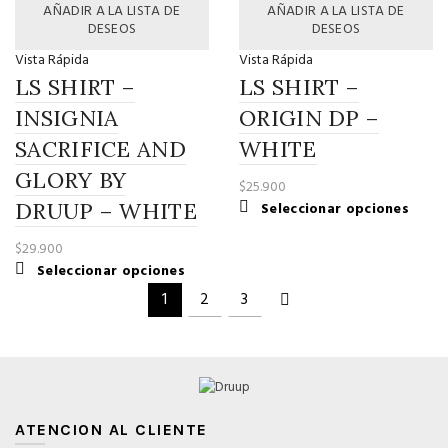
tiene
tiene
AÑADIR A LA LISTA DE
AÑADIR A LA LISTA DE
múltiples
múltip
DESEOS
DESEOS
variantes.
variant
Vista Rápida
Vista Rápida
Las
Las
LS SHIRT –
LS SHIRT –
opciones
opcio
se
se
INSIGNIA
ORIGIN DP –
pueden
puede
SACRIFICE AND
WHITE
elegir
elegir
GLORY BY
en
en
$
25.900
la
la
DRUUP – WHITE
Este
Seleccionar opciones
página
página
produ
de
de
$
29.900
tiene
producto
produ
Este
Seleccionar opciones
múltip
producto
variant
1
2
3
tiene
Las
múltiples
opcio
variantes.
se
Las
puede
opciones
elegir
se
en
ATENCION AL CLIENTE
pueden