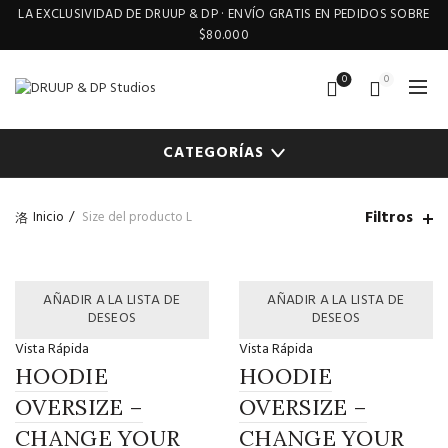
LA EXCLUSIVIDAD DE DRUUP & DP · ENVÍO GRATIS EN PEDIDOS SOBRE
$80.000
0
0
CATEGORÍAS
Filtros
Inicio
Size del producto
L
AÑADIR A LA LISTA DE
AÑADIR A LA LISTA DE
DESEOS
DESEOS
Vista Rápida
Vista Rápida
HOODIE
HOODIE
OVERSIZE –
OVERSIZE –
CHANGE YOUR
CHANGE YOUR