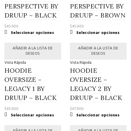
PERSPECTIVE BY
PERSPECTIVE BY
DRUUP – BLACK
DRUUP – BROWN
$
45.900
$
45.900
Este
Este
Seleccionar opciones
Seleccionar opciones
producto
produ
tiene
tiene
AÑADIR A LA LISTA DE
AÑADIR A LA LISTA DE
múltiples
múltip
DESEOS
DESEOS
variantes.
variant
Vista Rápida
Vista Rápida
Las
Las
HOODIE
HOODIE
opciones
opcio
se
se
OVERSIZE –
OVERSIZE –
pueden
puede
LEGACY 1 BY
LEGACY 2 BY
elegir
elegir
DRUUP – BLACK
en
DRUUP – BLACK
en
la
la
$
45.900
$
47.900
página
página
Este
Este
Seleccionar opciones
Seleccionar opciones
de
de
producto
produ
producto
produ
tiene
tiene
AÑADIR A LA LISTA DE
AÑADIR A LA LISTA DE