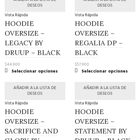
múltiples
múltip
DESEOS
DESEOS
variantes.
variant
Vista Rápida
Vista Rápida
Las
Las
HOODIE
HOODIE
opciones
opcio
se
se
OVERSIZE –
OVERSIZE –
pueden
puede
LEGACY BY
REGALIA DP –
elegir
elegir
DRUUP – BLACK
en
BLACK
en
la
la
$
44.900
$
57.900
página
página
Este
Este
Seleccionar opciones
Seleccionar opciones
de
de
producto
produ
producto
produ
tiene
tiene
AÑADIR A LA LISTA DE
AÑADIR A LA LISTA DE
múltiples
múltip
DESEOS
DESEOS
variantes.
variant
Vista Rápida
Vista Rápida
Las
Las
HOODIE
HOODIE
opciones
opcio
se
se
OVERSIZE –
OVERSIZE –
pueden
puede
SACRIFICE AND
STATEMENT BY
elegir
elegir
en
en