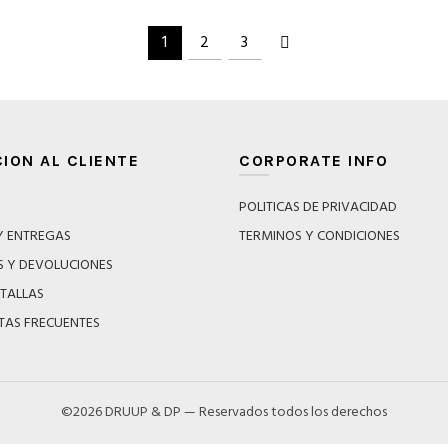
la
la
múltiples
tiene
página
página
variantes.
múltip
1
2
3
de
de
Las
variant
producto
produ
opciones
Las
se
opcio
pueden
se
elegir
puede
en
elegir
ION AL CLIENTE
CORPORATE INFO
la
en
página
la
POLITICAS DE PRIVACIDAD
de
página
Y ENTREGAS
TERMINOS Y CONDICIONES
producto
de
 Y DEVOLUCIONES
produ
 TALLAS
TAS FRECUENTES
©2026 DRUUP & DP — Reservados todos los derechos