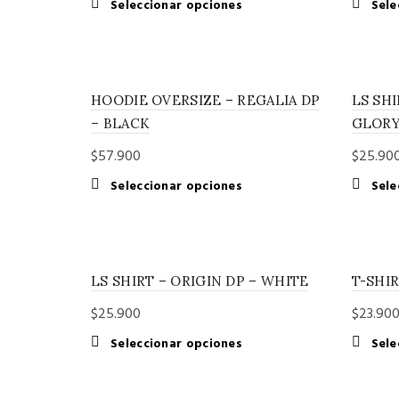
Este
Seleccionar opciones
Sele
producto
tiene
múltiples
variantes.
HOODIE OVERSIZE – REGALIA DP
LS SHI
Las
opciones
– BLACK
GLORY
se
$
57.900
$
25.90
pueden
elegir
Este
Seleccionar opciones
Sele
en
producto
la
tiene
página
múltiples
de
variantes.
producto
LS SHIRT – ORIGIN DP – WHITE
T-SHIR
Las
opciones
$
25.900
$
23.90
se
pueden
Este
Seleccionar opciones
Sele
elegir
producto
en
tiene