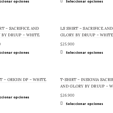
Este
Este
ccionar opciones
Seleccionar opciones
producto
produ
tiene
tiene
múltiples
múltip
variantes.
variant
RT – SACRIFICE AND
LS SHIRT – SACRIFICE AND
Las
Las
opciones
opcio
 BY DRUUP – WHITE
GLORY BY DRUUP – WHIT
se
se
0
$
25.900
pueden
puede
elegir
elegir
Este
Este
ccionar opciones
Seleccionar opciones
en
en
producto
produ
la
la
tiene
tiene
página
página
múltiples
múltip
de
de
variantes.
variant
producto
produ
T – ORIGIN DP – WHITE
T-SHIRT – INSIGNIA SACRI
Las
Las
opciones
opcio
AND GLORY BY DRUUP – 
0
se
se
$
26.900
pueden
puede
Este
ccionar opciones
elegir
elegir
producto
Este
Seleccionar opciones
en
en
tiene
produ