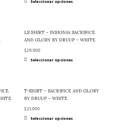
Este
Seleccionar opciones
cto
producto
tiene
les
múltiples
es.
variantes.
LS SHIRT – INSIGNIA SACRIFICE
Las
nes
opciones
E
AND GLORY BY DRUUP – WHITE
se
$
29.900
n
pueden
elegir
Este
Seleccionar opciones
en
cto
producto
la
tiene
página
les
múltiples
de
es.
variantes.
cto
producto
FICE
T-SHIRT – SACRIFICE AND GLORY
Las
nes
opciones
WHITE
BY DRUUP – WHITE
se
$
23.900
n
pueden
elegir
Este
Seleccionar opciones
en
cto
producto