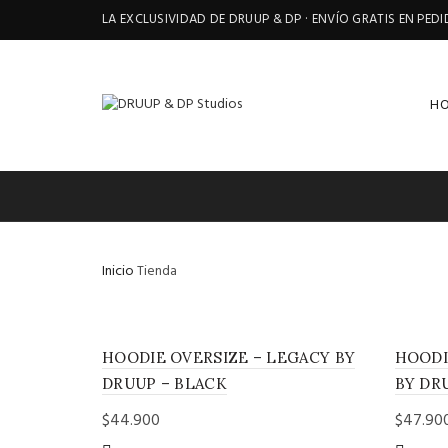
LA EXCLUSIVIDAD DE DRUUP & DP · ENVÍO GRATIS EN PED
H
Inicio
Tienda
HOODIE OVERSIZE – LEGACY BY
HOODI
DRUUP – BLACK
BY DR
$
44.900
$
47.90