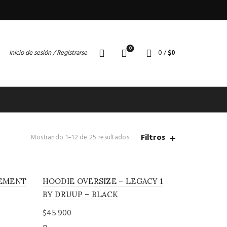
0
Inicio de sesión / Registrarse
0
/
$
0
Filtros
Ordenado
Mostrando 1–12 de 25 resultados
por
puntuación
media
TEMENT
HOODIE OVERSIZE – LEGACY 1
BY DRUUP – BLACK
$
45.900