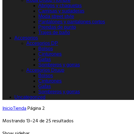
Ropa Druup Hombre
Abrigos y chaquetas
Camisas y sudaderas
Moda street style
Pantalones y pantalones cortos
Prendas de punto
Trajes de baño
Accesorios
Accesorios DP
Bolsos
Cinturones
Gafas
Sombreros y gorras
Accesorios Druup
Bolsos
Cinturones
Gafas
Sombreros y gorras
Uncategorized
Inicio
Tienda
Página 2
Ordenado
Mostrando 13–24 de 25 resultados
por
Show sidebar