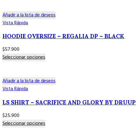
Añadir a la lista de deseos
Vista Rápida
HOODIE OVERSIZE – REGALIA DP – BLACK
$
57.900
Este
Seleccionar opciones
producto
tiene
múltiples
Añadir a la lista de deseos
variantes.
Vista Rápida
Las
LS SHIRT – SACRIFICE AND GLORY BY DRUUP
opciones
se
$
25.900
pueden
Este
Seleccionar opciones
elegir
producto