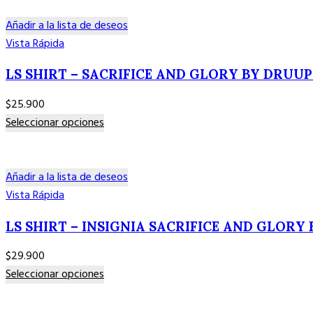
en
tiene
la
múltiples
Añadir a la lista de deseos
página
variantes.
Vista Rápida
de
Las
producto
LS SHIRT – SACRIFICE AND GLORY BY DRUUP
opciones
se
$
25.900
pueden
Este
Seleccionar opciones
elegir
producto
en
tiene
la
múltiples
Añadir a la lista de deseos
página
variantes.
Vista Rápida
de
Las
producto
LS SHIRT – INSIGNIA SACRIFICE AND GLORY
opciones
se
$
29.900
pueden
Este
Seleccionar opciones
elegir
producto
en
tiene