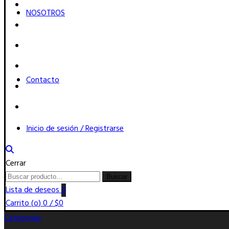
NOSOTROS
Contacto
Inicio de sesión / Registrarse
Cerrar
Buscar
Buscar
por:
Lista de deseos
0
Carrito (
o
)
0
/
$
0
Categorías