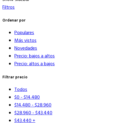
popularidad
Filtros
Ordenar por
Populares
Más vistos
Novedades
Precio: bajos a altos
Precio: altos a bajos
Filtrar precio
Todos
$
0
-
$
14.480
$
14.480
-
$
28.960
$
28.960
-
$
43.440
$
43.440
+